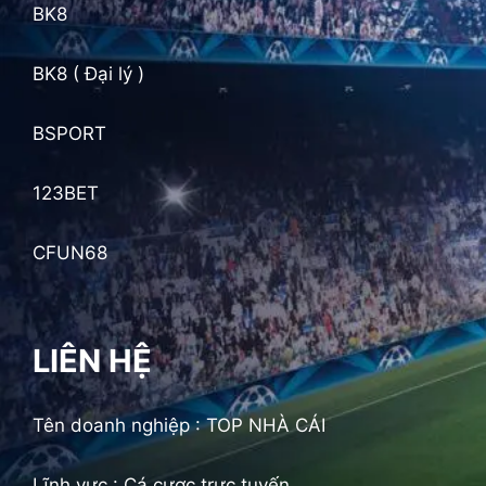
BK8
BK8 ( Đại lý )
BSPORT
123BET
CFUN68
LIÊN HỆ
Tên doanh nghiệp :
TOP NHÀ CÁI
Lĩnh vực :
Cá cược trực tuyến