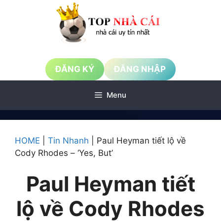
Chuyển
đến
nội
dung
ĐĂNG KÝ
ĐĂNG NHẬP
Menu
HOME
|
Tin Nhanh
|
Paul Heyman tiết lộ về
Cody Rhodes – ‘Yes, But’
Paul Heyman tiết
lộ về Cody Rhodes