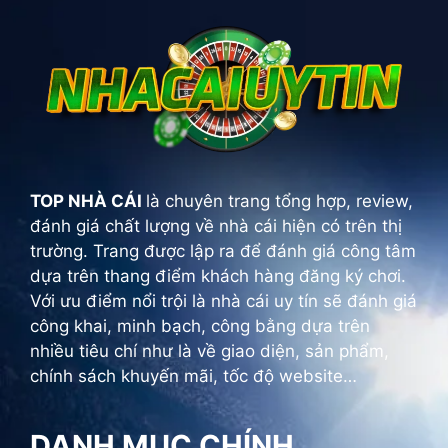
TOP NHÀ CÁI
là chuyên trang tổng hợp, review,
đánh giá chất lượng về nhà cái hiện có trên thị
trường. Trang được lập ra để đánh giá công tâm
dựa trên thang điểm khách hàng đăng ký chơi.
Với ưu điểm nổi trội là nhà cái uy tín sẽ đánh giá
công khai, minh bạch, công bằng dựa trên
nhiều tiêu chí như là về giao diện, sản phẩm,
chính sách khuyến mãi, tốc độ website…
DANH MỤC CHÍNH