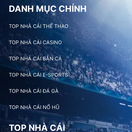
DANH MỤC CHÍNH
TOP NHÀ CÁI THỂ THAO
TOP NHÀ CÁI CASINO
TOP NHÀ CÁI BẮN CÁ
TOP NHÀ CÁI E-SPORTS
TOP NHÀ CÁI ĐÁ GÀ
TOP NHÀ CÁI NỔ HŨ
TOP NHÀ CÁI