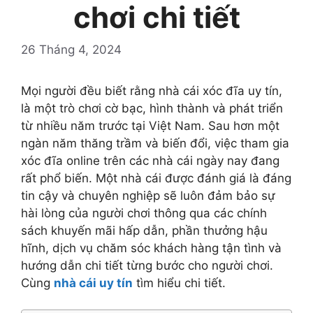
chơi chi tiết
26 Tháng 4, 2024
Mọi người đều biết rằng nhà cái xóc đĩa uy tín,
là một trò chơi cờ bạc, hình thành và phát triển
từ nhiều năm trước tại Việt Nam. Sau hơn một
ngàn năm thăng trầm và biến đổi, việc tham gia
xóc đĩa online trên các nhà cái ngày nay đang
rất phổ biến. Một nhà cái được đánh giá là đáng
tin cậy và chuyên nghiệp sẽ luôn đảm bảo sự
hài lòng của người chơi thông qua các chính
sách khuyến mãi hấp dẫn, phần thưởng hậu
hĩnh, dịch vụ chăm sóc khách hàng tận tình và
hướng dẫn chi tiết từng bước cho người chơi.
Cùng
nhà cái uy tín
tìm hiểu chi tiết.