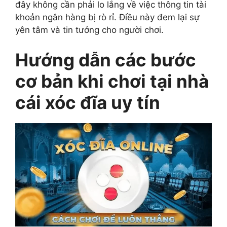
đây không cần phải lo lắng về việc thông tin tài
khoản ngân hàng bị rò rỉ. Điều này đem lại sự
yên tâm và tin tưởng cho người chơi.
Hướng dẫn các bước
cơ bản khi chơi tại nhà
cái xóc đĩa uy tín