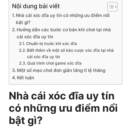
Nội dung bài viết
Nhà cái xóc đĩa uy tín có những ưu điểm nổi
bật gì?
Hướng dẫn các bước cơ bản khi chơi tại nhà
cái xóc đĩa uy tín
Chuẩn bị trước khi xóc đĩa
Biết thêm về một số kèo cược xóc đĩa tại nhà
cái xóc đĩa uy tín
Quá trình chơi game xóc đĩa
Một số mẹo chơi đơn giản tăng tỉ lệ thắng
Kết luận
Nhà cái xóc đĩa uy tín
có những ưu điểm nổi
bật gì?