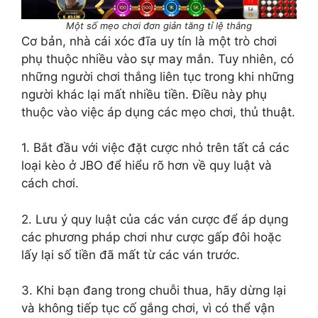
Một số mẹo chơi đơn giản tăng tỉ lệ thắng
Cơ bản, nhà cái xóc đĩa uy tín là một trò chơi
phụ thuộc nhiều vào sự may mắn. Tuy nhiên, có
những người chơi thắng liên tục trong khi những
người khác lại mất nhiều tiền. Điều này phụ
thuộc vào việc áp dụng các mẹo chơi, thủ thuật.
1. Bắt đầu với việc đặt cược nhỏ trên tất cả các
loại kèo ở JBO để hiểu rõ hơn về quy luật và
cách chơi.
2. Lưu ý quy luật của các ván cược để áp dụng
các phương pháp chơi như cược gấp đôi hoặc
lấy lại số tiền đã mất từ các ván trước.
3. Khi bạn đang trong chuỗi thua, hãy dừng lại
và không tiếp tục cố gắng chơi, vì có thể vận