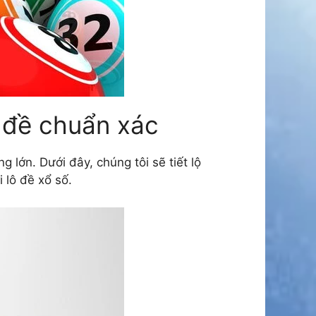
 đề chuẩn xác
g lớn. Dưới đây, chúng tôi sẽ tiết lộ
 lô đề xổ số.