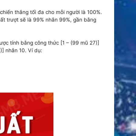
lệ chiến thắng tối đa cho mỗi người là 100%.
 suất trượt sẽ là 99% nhân 99%, gần bằng
được tính bằng công thức [1 – (99 mũ 27)]
)] nhân 10. Ví dụ: