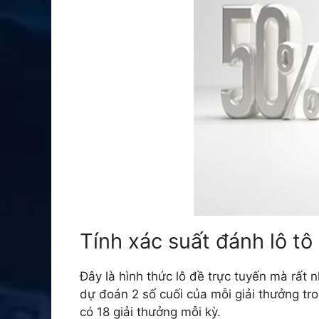
Tính xác suất đánh lô tô
Đây là hình thức lô đề trực tuyến mà rất n
dự đoán 2 số cuối của mỗi giải thưởng tro
có 18 giải thưởng mỗi kỳ.