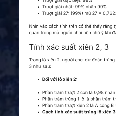
Trượt giải đặc biệt: 99%
Trượt giải nhất: 99% nhân 99%
Trượt giải 27: (99%) mũ 27 = 0,762
Nhìn vào cách tính trên có thể thấy rằng
quan trọng mà người chơi nên chú ý khi đ
Tính xác suất xiên 2, 3
Trong lô xiên 2, người chơi dự đoán trúng 
3 như sau:
Đối với lô xiên 2:
Phần trăm trượt 2 con là 0,98 nhân
Phần trăm trúng 1 lô là phần trăm 
Phần trăm trượt xiên 2 là A cộng B
Cách tính xác suất trúng lô xiên 3