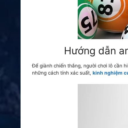
Hướng dẫn an
Để giành chiến thắng, người chơi lô cần hiể
những cách tính xác suất,
kinh nghiệm c