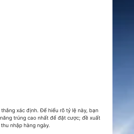
 thắng xác định. Để hiểu rõ tỷ lệ này, bạn
ả năng trúng cao nhất để đặt cược; đề xuất
g thu nhập hàng ngày.