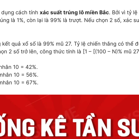
 dụng cách tính
xác suất trúng lô miền Bắc
. Bởi vì tỷ 
rúng là 1%, còn lại là 99% là trượt. Nếu chọn 2 số, xác
g kết quả xổ số là 99% mũ 27. Tỷ lệ chiến thắng có thể 
 2 số trở lên, công thức tính là [1 – [(100 – N)% mũ 27
 nhân 10 = 42%.
] nhân 10 = 56%.
] nhân 10 = 67%.