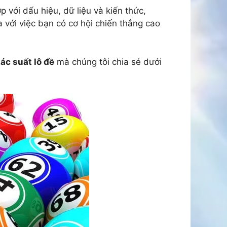
 với dấu hiệu, dữ liệu và kiến thức,
 với việc bạn có cơ hội chiến thắng cao
ác suất lô đề
mà chúng tôi chia sẻ dưới