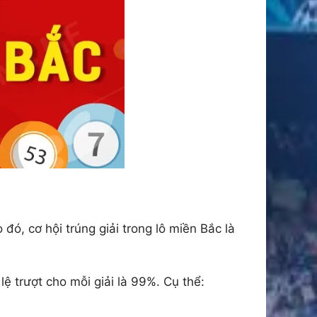
đó, cơ hội trúng giải trong lô miền Bắc là
lệ trượt cho mỗi giải là 99%. Cụ thể: